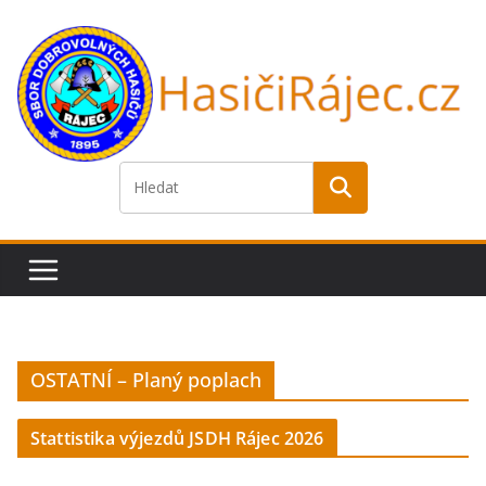
Přeskočit
na
obsah
OSTATNÍ – Planý poplach
Stattistika výjezdů JSDH Rájec 2026