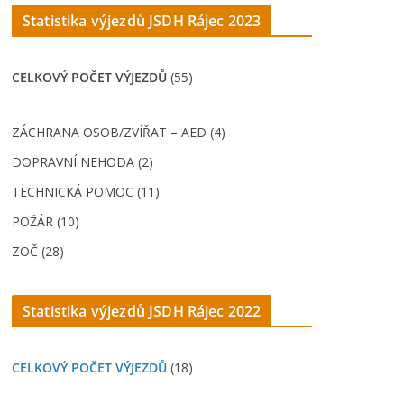
Statistika výjezdů JSDH Rájec 202
3
CELKOVÝ POČET VÝJEZDŮ
(55)
ZÁCHRANA OSOB/ZVÍŘAT – AED (4)
DOPRAVNÍ NEHODA (2)
TECHNICKÁ POMOC (11)
POŽÁR (10)
ZOČ (28)
Statistika výjezdů JSDH Rájec 2022
CELKOVÝ POČET VÝJEZDŮ
(18)