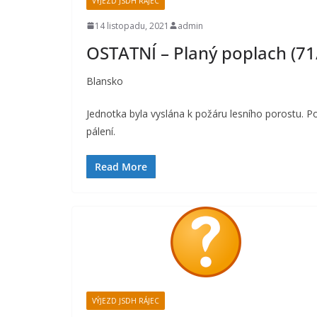
VÝJEZD JSDH RÁJEC
14 listopadu, 2021
admin
OSTATNÍ – Planý poplach (71
Blansko
Jednotka byla vyslána k požáru lesního porostu. P
pálení.
Read More
VÝJEZD JSDH RÁJEC