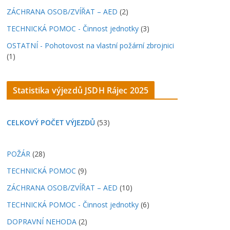
ZÁCHRANA OSOB/ZVÍŘAT – AED
(2)
TECHNICKÁ POMOC - Činnost jednotky
(3)
OSTATNÍ - Pohotovost na vlastní požární zbrojnici
(1)
Statistika výjezdů JSDH Rájec 202
5
CELKOVÝ POČET VÝJEZDŮ
(53)
POŽÁR
(28)
TECHNICKÁ POMOC
(9)
ZÁCHRANA OSOB/ZVÍŘAT – AED
(10)
TECHNICKÁ POMOC - Činnost jednotky
(6)
DOPRAVNÍ NEHODA
(2)