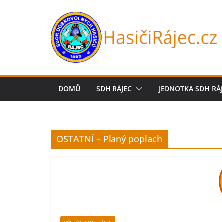
Přeskočit
na
obsah
DOMŮ
SDH RÁJEC
JEDNOTKA SDH RÁ
OSTATNÍ – Planý poplach