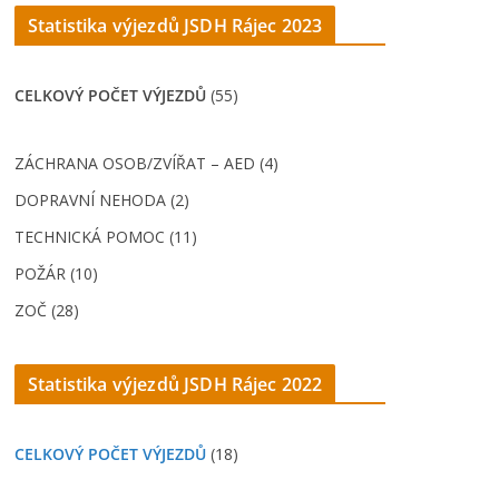
Statistika výjezdů JSDH Rájec 202
3
CELKOVÝ POČET VÝJEZDŮ
(55)
ZÁCHRANA OSOB/ZVÍŘAT – AED (4)
DOPRAVNÍ NEHODA (2)
TECHNICKÁ POMOC (11)
POŽÁR (10)
ZOČ (28)
Statistika výjezdů JSDH Rájec 2022
CELKOVÝ POČET VÝJEZDŮ
(18)