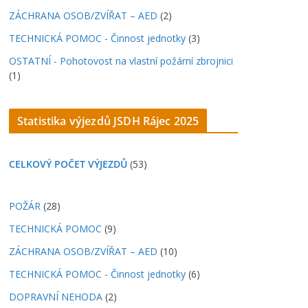
ZÁCHRANA OSOB/ZVÍŘAT – AED
(2)
TECHNICKÁ POMOC - Činnost jednotky
(3)
OSTATNÍ - Pohotovost na vlastní požární zbrojnici
(1)
Statistika výjezdů JSDH Rájec 202
5
CELKOVÝ POČET VÝJEZDŮ
(53)
POŽÁR
(28)
TECHNICKÁ POMOC
(9)
ZÁCHRANA OSOB/ZVÍŘAT – AED
(10)
TECHNICKÁ POMOC - Činnost jednotky
(6)
DOPRAVNÍ NEHODA
(2)