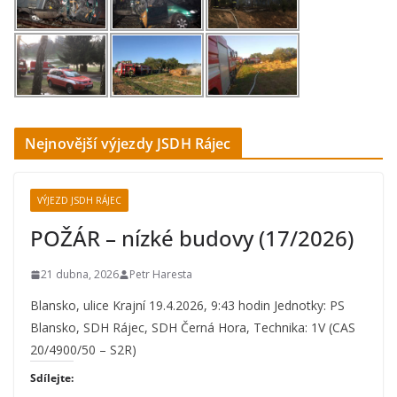
Nejnovější výjezdy JSDH Rájec
VÝJEZD JSDH RÁJEC
POŽÁR – nízké budovy (17/2026)
21 dubna, 2026
Petr Haresta
Blansko, ulice Krajní 19.4.2026, 9:43 hodin Jednotky: PS
Blansko, SDH Rájec, SDH Černá Hora, Technika: 1V (CAS
20/4900/50 – S2R)
Sdílejte: