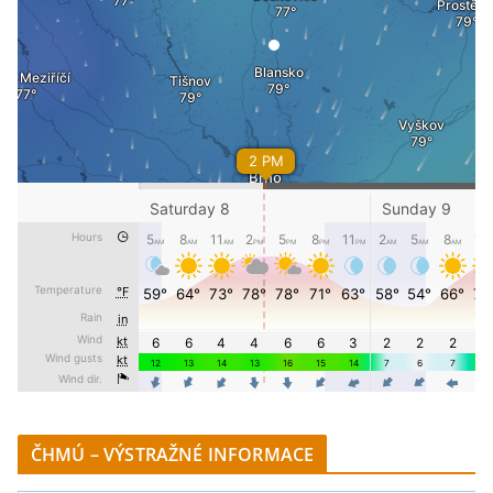
ČHMÚ – VÝSTRAŽNÉ INFORMACE