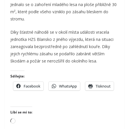
Jednalo se o zahoření mladého lesa na ploše přibližně 30
m², které podle všeho vzniklo po zásahu bleskem do
stromu.
Díky šťastné náhodě se v okolí místa události vracela
jednotka HZS Blansko z jiného výjezdu, která na situaci
zareagovala bezprostředně po zahlédnutí kouře. Díky
jejich rychlému zásahu se podařilo zabránit větším
škodám a požár se nerozšířil do okolního lesa.
Sdílejte:
Facebook
WhatsApp
Tisknout
Líbí se mi to:
Načítání…