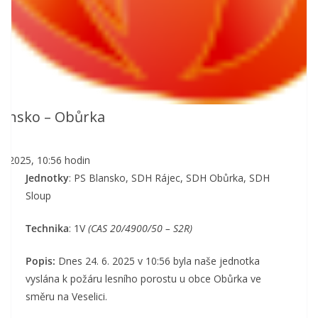
lansko – Obůrka
.6.2025, 10:56 hodin
Jednotky
: PS Blansko, SDH Rájec, SDH Obůrka, SDH
Sloup
Technika
: 1V
(CAS 20/4900/50 – S2R)
Popis:
Dnes 24. 6. 2025 v 10:56 byla naše jednotka
vyslána k požáru lesního porostu u obce Obůrka ve
směru na Veselici.