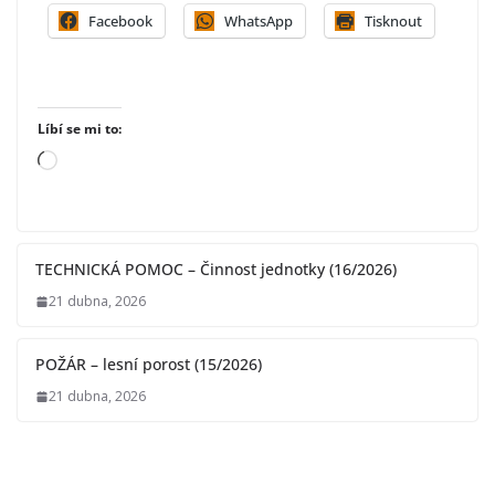
Facebook
WhatsApp
Tisknout
Líbí se mi to:
N
a
č
í
TECHNICKÁ POMOC – Činnost jednotky (16/2026)
t
á
21 dubna, 2026
n
í
POŽÁR – lesní porost (15/2026)
…
21 dubna, 2026