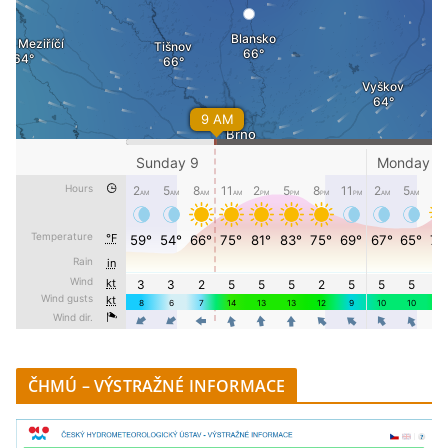
ČHMÚ – VÝSTRAŽNÉ INFORMACE