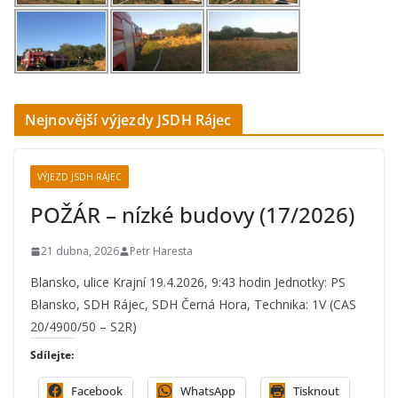
Nejnovější výjezdy JSDH Rájec
VÝJEZD JSDH RÁJEC
POŽÁR – nízké budovy (17/2026)
21 dubna, 2026
Petr Haresta
Blansko, ulice Krajní 19.4.2026, 9:43 hodin Jednotky: PS
Blansko, SDH Rájec, SDH Černá Hora, Technika: 1V (CAS
20/4900/50 – S2R)
Sdílejte:
Facebook
WhatsApp
Tisknout