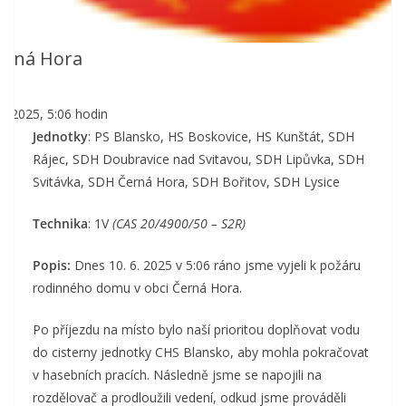
erná Hora
.6.2025, 5:06 hodin
Jednotky
: PS Blansko, HS Boskovice, HS Kunštát, SDH
Rájec, SDH Doubravice nad Svitavou, SDH Lipůvka, SDH
Svitávka, SDH Černá Hora, SDH Bořitov, SDH Lysice
Technika
: 1V
(CAS 20/4900/50 – S2R)
Popis:
Dnes 10. 6. 2025 v 5:06 ráno jsme vyjeli k požáru
rodinného domu v obci Černá Hora.
Po příjezdu na místo bylo naší prioritou doplňovat vodu
do cisterny jednotky CHS Blansko, aby mohla pokračovat
v hasebních pracích. Následně jsme se napojili na
rozdělovač a prodloužili vedení, odkud jsme prováděli