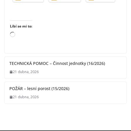
Líbí se mi to:
N
a
č
í
TECHNICKÁ POMOC – Činnost jednotky (16/2026)
t
á
21 dubna, 2026
n
í
POŽÁR – lesní porost (15/2026)
…
21 dubna, 2026