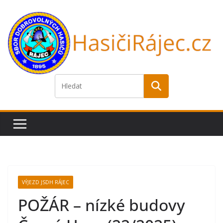
Přeskočit
na
obsah
VÝJEZD JSDH RÁJEC
POŽÁR – nízké budovy