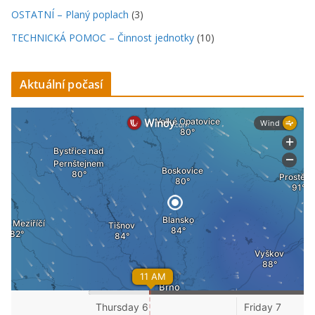
OSTATNÍ – Planý poplach
(3)
TECHNICKÁ POMOC – Činnost jednotky
(10)
Aktuální počasí