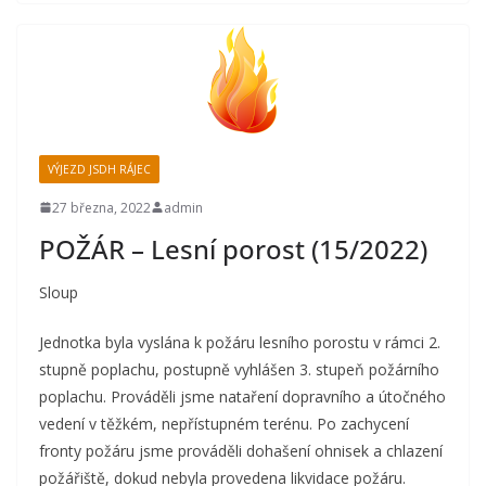
VÝJEZD JSDH RÁJEC
27 března, 2022
admin
POŽÁR – Lesní porost (15/2022)
Sloup
Jednotka byla vyslána k požáru lesního porostu v rámci 2.
stupně poplachu, postupně vyhlášen 3. stupeň požárního
poplachu. Prováděli jsme nataření dopravního a útočného
vedení v těžkém, nepřístupném terénu. Po zachycení
fronty požáru jsme prováděli dohašení ohnisek a chlazení
požářiště, dokud nebyla provedena likvidace požáru.