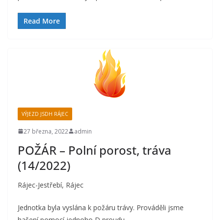
Read More
VÝJEZD JSDH RÁJEC
27 března, 2022
admin
POŽÁR – Polní porost, tráva
(14/2022)
Rájec-Jestřebí, Rájec
Jednotka byla vyslána k požáru trávy. Prováděli jsme
hašení pomocí jednoho D proudu.