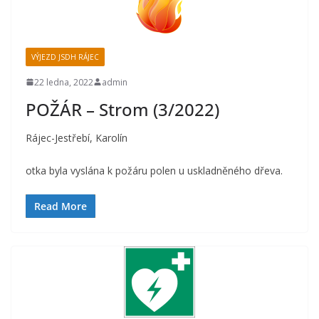
VÝJEZD JSDH RÁJEC
22 ledna, 2022
admin
POŽÁR – Strom (3/2022)
Rájec-Jestřebí, Karolín
otka byla vyslána k požáru polen u uskladněného dřeva.
Read More