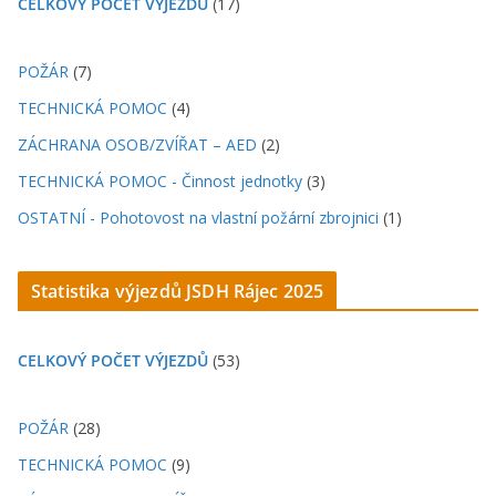
CELKOVÝ POČET VÝJEZDŮ
(17)
POŽÁR
(7)
TECHNICKÁ POMOC
(4)
ZÁCHRANA OSOB/ZVÍŘAT – AED
(2)
TECHNICKÁ POMOC - Činnost jednotky
(3)
OSTATNÍ - Pohotovost na vlastní požární zbrojnici
(1)
Statistika výjezdů JSDH Rájec 202
5
CELKOVÝ POČET VÝJEZDŮ
(53)
POŽÁR
(28)
TECHNICKÁ POMOC
(9)