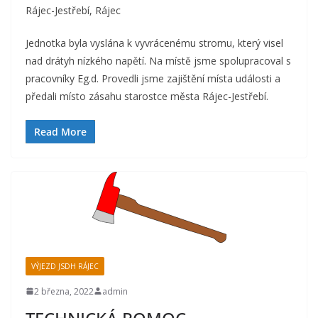
Rájec-Jestřebí, Rájec
Jednotka byla vyslána k vyvrácenému stromu, který visel
nad drátyh nízkého napětí. Na místě jsme spolupracoval s
pracovníky Eg.d. Provedli jsme zajištění místa události a
předali místo zásahu starostce města Rájec-Jestřebí.
Read More
VÝJEZD JSDH RÁJEC
2 března, 2022
admin