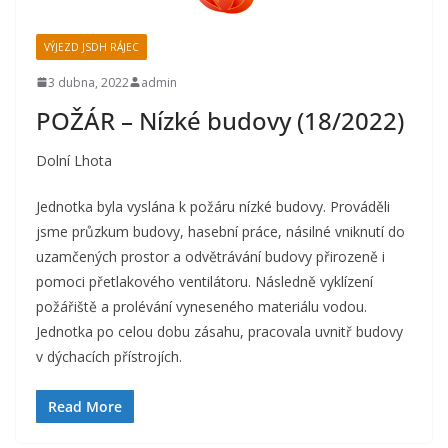
VÝJEZD JSDH RÁJEC
3 dubna, 2022
admin
POŽÁR – Nízké budovy (18/2022)
Dolní Lhota
Jednotka byla vyslána k požáru nízké budovy. Prováděli
jsme průzkum budovy, hasební práce, násilné vniknutí do
uzamčených prostor a odvětrávání budovy přirozeně i
pomoci přetlakového ventilátoru. Následně vyklízení
požářiště a prolévání vyneseného materiálu vodou.
Jednotka po celou dobu zásahu, pracovala uvnitř budovy
v dýchacích přístrojích.
Read More