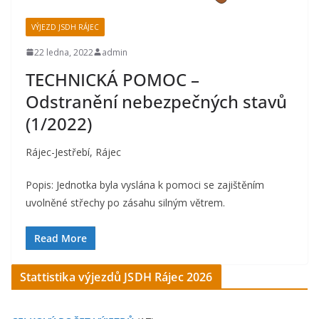
VÝJEZD JSDH RÁJEC
22 ledna, 2022
admin
TECHNICKÁ POMOC –
Odstranění nebezpečných stavů
(1/2022)
Rájec-Jestřebí, Rájec
Popis: Jednotka byla vyslána k pomoci se zajištěním
uvolněné střechy po zásahu silným větrem.
Read More
Stattistika výjezdů JSDH Rájec 2026